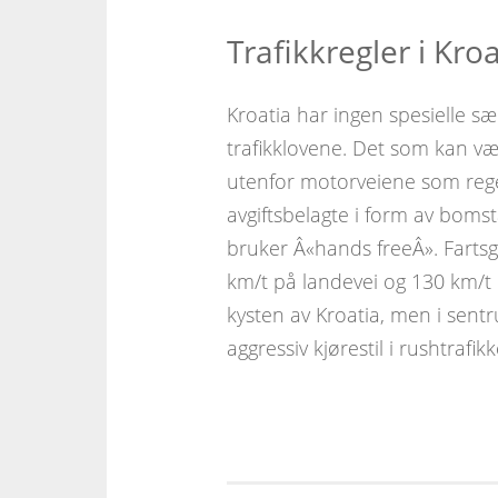
Trafikkregler i Kroa
Kroatia har ingen spesielle sær
trafikklovene. Det som kan vær
utenfor motorveiene som regel
avgiftsbelagte i form av bomst
bruker Â«hands freeÂ». Fartsg
km/t på landevei og 130 km/t p
kysten av Kroatia, men i sen
aggressiv kjørestil i rushtrafik