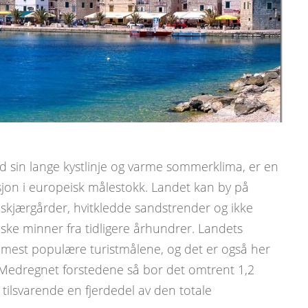
d sin lange kystlinje og varme sommerklima, er en
sjon i europeisk målestokk. Landet kan by på
e skjærgårder, hvitkledde sandstrender og ikke
ske minner fra tidligere århundrer. Landets
 mest populære turistmålene, og det er også her
 Medregnet forstedene så bor det omtrent 1,2
tilsvarende en fjerdedel av den totale