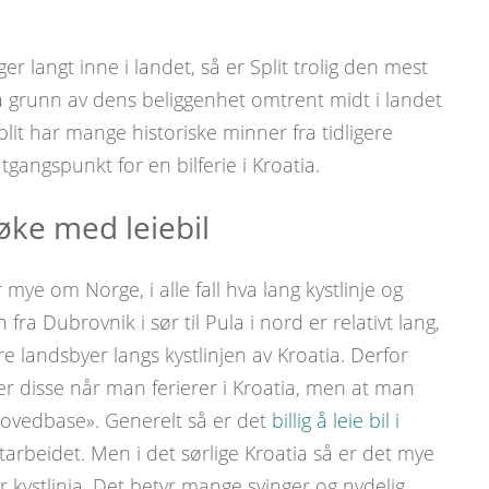
 langt inne i landet, så er Split trolig den mest
 grunn av dens beliggenhet omtrent midt i landet
plit har mange historiske minner fra tidligere
tgangspunkt for en bilferie i Kroatia.
øke med leiebil
mye om Norge, i alle fall hva lang kystlinje og
fra Dubrovnik i sør til Pula i nord er relativt lang,
e landsbyer langs kystlinjen av Kroatia. Derfor
r disse når man ferierer i Kroatia, men at man
hovedbase». Generelt så er det
billig å leie bil i
utarbeidet. Men i det sørlige Kroatia så er det mye
ger kystlinja. Det betyr mange svinger og nydelig