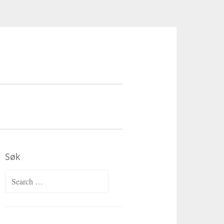
Søk
Search
for: