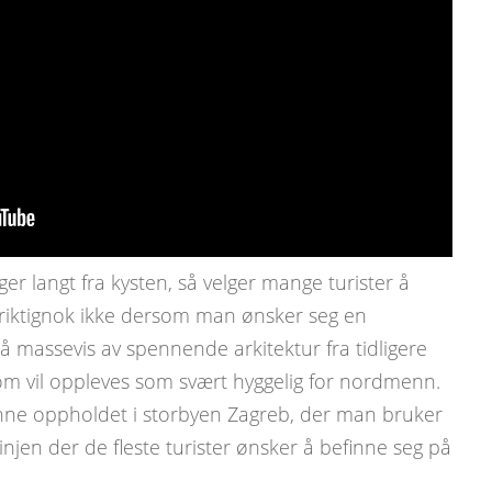
er langt fra kysten, så velger mange turister å
riktignok ikke dersom man ønsker seg en
 massevis av spennende arkitektur fra tidligere
om vil oppleves som svært hyggelig for nordmenn.
gynne oppholdet i storbyen Zagreb, der man bruker
tlinjen der de fleste turister ønsker å befinne seg på