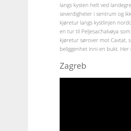
langs kysten helt ved landegre
severdigheter i sentrum og ikk
kjøretur langs kystlinjen nord
en tur til Peljesachalvøya som
kjøretur sørover mot Cavtat, 
beliggenhet inni en bukt. He
Zagreb