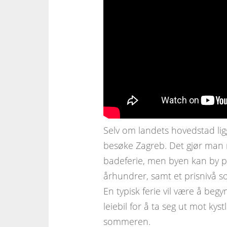
Selv om landets hovedstad ligg
besøke Zagreb. Det gjør man 
badeferie, men byen kan by på
århundrer, samt et prisnivå s
En typisk ferie vil være å be
leiebil for å ta seg ut mot kys
sommeren.