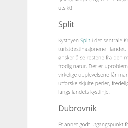
utsikt!
Split
Kystbyen
Split
i det sentrale 
turistdestinasjonene i lande
ønsker å se restene fra den m
frodig natur. Det er uproble
virkelige opplevelsene får man
utforske skjulte perler, frede
langs landets kystlinje.
Dubrovnik
Et annet godt utgangspunkt for