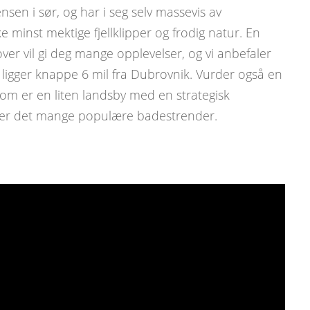
nsen i sør, og har i seg selv massevis av
e minst mektige fjellklipper og frodig natur. En
over vil gi deg mange opplevelser, og vi anbefaler
 ligger knappe 6 mil fra Dubrovnik. Vurder også en
som er en liten landsby med en strategisk
r er det mange populære badestrender.