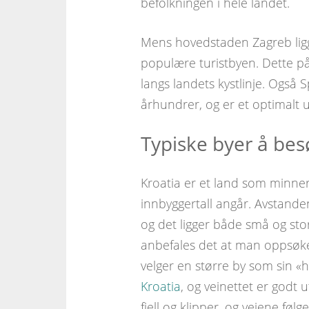
befolkningen i hele landet.
Mens hovedstaden Zagreb ligger
populære turistbyen. Dette på
langs landets kystlinje. Også S
århundrer, og er et optimalt u
Typiske byer å bes
Kroatia er et land som minner 
innbyggertall angår. Avstanden 
og det ligger både små og stor
anbefales det at man oppsøke
velger en større by som sin «
Kroatia
, og veinettet er godt 
fjell og klipper, og veiene føl